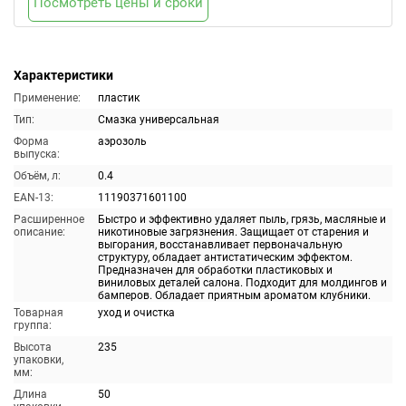
Посмотреть цены и сроки
Характеристики
Применение:
пластик
Тип:
Смазка универсальная
Форма
аэрозоль
выпуска:
Объём, л:
0.4
EAN-13:
11190371601100
Расширенное
Быстро и эффективно удаляет пыль, грязь, масляные и
описание:
никотиновые загрязнения. Защищает от старения и
выгорания, восстанавливает первоначальную
структуру, обладает антистатическим эффектом.
Предназначен для обработки пластиковых и
виниловых деталей салона. Подходит для молдингов и
бамперов. Обладает приятным ароматом клубники.
Товарная
уход и очистка
группа:
Высота
235
упаковки,
мм:
Длина
50