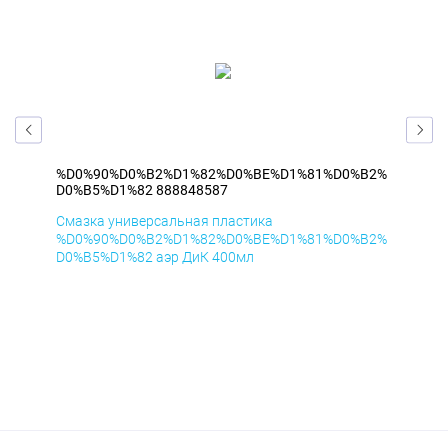
B2%
%D0%90%D0%B2%D1%82%D0%BE%D1%81%D0%B2%
%D
D0%B5%D1%82 888848587
D0
Смазка универсальная пластика
Сма
B2%
%D0%90%D0%B2%D1%82%D0%BE%D1%81%D0%B2%
%D
D0%B5%D1%82 аэр ДиК 400мл
D0%