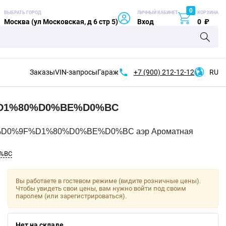
0
ВЫБРАТЬ ГОРОД
ЛИЧНЫЙ КАБИНЕТ
КОРЗИНА
Москва (ул Московская, д 6 стр 5)
Вход
0
₽
Заказы
VIN-запросы
Гараж
+7 (900)
212-12-12
RU
D1%80%D0%BE%D0%BC
D0%9F%D1%80%D0%BE%D0%BC аэр Ароматная
%BC
Вы работаете в гостевом режиме (видите розничные цены).
Чтобы увидеть свои цены, вам нужно войти под своим
паролем (или зарегистрироваться).
Нет на складе