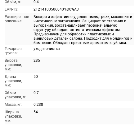
Объём, л:
0.4
EAN-13:
21214100506040%D0%A3
Расширенное
Быстро и эффективно удаляет пыль, грязь, масляные и
описание:
никотиновые загрязнения. Защищает от старения и
выгорания, восстанавливает первоначальную
структуру, обладает антистатическим эффектом.
Предназначен для обработки пластиковых и
виниловых деталей салона. Подходит для молдингов и
бамперов. Обладает приятным ароматом клубники.
Товарная
уход и очистка
группа:
Высота
235
упаковки,
мм:
Длина
50
упаковки,
мм:
Объем
0.7
упаковки, л:
Масса, кг:
0.238
Ширина
54
упаковки,
мм: