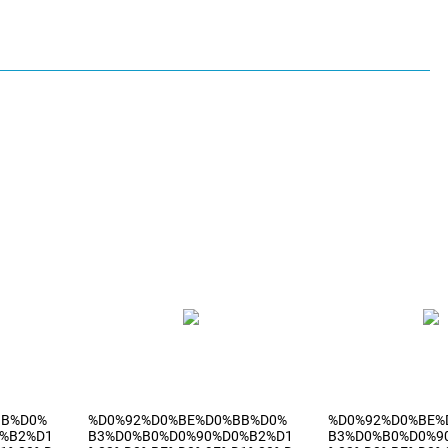
BB%D0%
%D0%92%D0%BE%D0%BB%D0%
%D0%92%D0%BE%
%B2%D1
B3%D0%B0%D0%90%D0%B2%D1
B3%D0%B0%D0%9