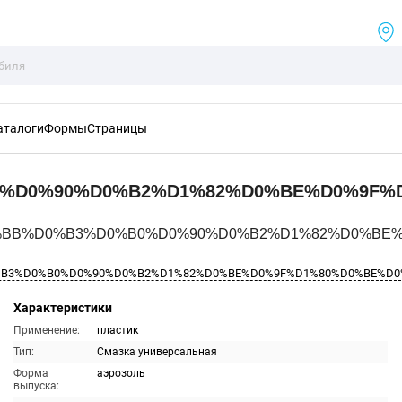
аталоги
Формы
Страницы
%D0%90%D0%B2%D1%82%D0%BE%D0%9F%
E%D0%BB%D0%B3%D0%B0%D0%90%D0%B2%D1%82%D0%BE%
0%B3%D0%B0%D0%90%D0%B2%D1%82%D0%BE%D0%9F%D1%80%D0%BE%D0
Характеристики
Применение:
пластик
Тип:
Смазка универсальная
Форма
аэрозоль
выпуска: