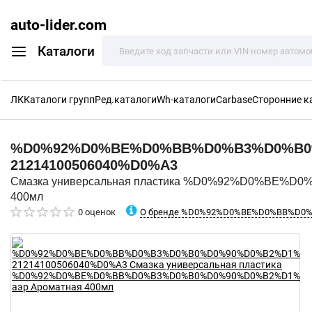
auto-lider.com
Каталоги
ЛК
Каталоги групп
Ред.каталоги
Wh-каталоги
Carbase
Сторонние к
%D0%92%D0%BE%D0%BB%D0%B3%D0%B0
21214100506040%D0%A3
Смазка универсальная пластика %D0%92%D0%B
400мл
О бренде %D0%92%D0%BE%D0%BB%D
0 оценок