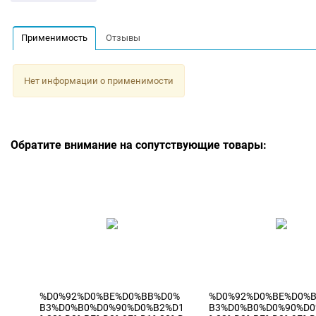
Применимость
Отзывы
Нет информации о применимости
Обратите внимание на сопутствующие товары:
%D0%92%D0%BE%D0%BB%D0%
%D0%92%D0%BE%D0%
B3%D0%B0%D0%90%D0%B2%D1
B3%D0%B0%D0%90%D0