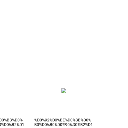
D0%BB%D0%
%D0%92%D0%BE%D0%BB%D0%
0%D0%B2%D1
B3%D0%B0%D0%90%D0%B2%D1