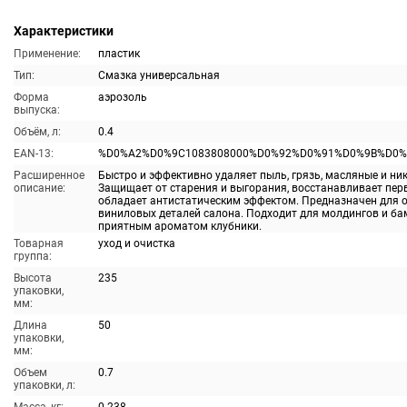
Характеристики
Применение:
пластик
Тип:
Смазка универсальная
Форма
аэрозоль
выпуска:
Объём, л:
0.4
EAN-13:
%D0%A2%D0%9C1083808000%D0%92%D0%91%D0%9B%D0
Расширенное
Быстро и эффективно удаляет пыль, грязь, масляные и ни
описание:
Защищает от старения и выгорания, восстанавливает пер
обладает антистатическим эффектом. Предназначен для 
виниловых деталей салона. Подходит для молдингов и ба
приятным ароматом клубники.
Товарная
уход и очистка
группа:
Высота
235
упаковки,
мм:
Длина
50
упаковки,
мм:
Объем
0.7
упаковки, л: