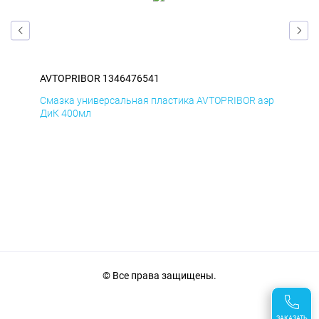
AVTOPRIBOR 1346476541
AVT
аэр
Смазка универсальная пластика AVTOPRIBOR аэр
Сма
ДиК 400мл
ПхВ
© Все права защищены.
ЗАКАЗАТЬ