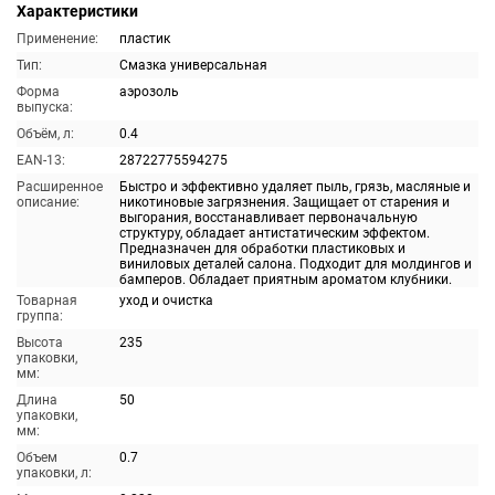
Характеристики
Применение:
пластик
Тип:
Смазка универсальная
Форма
аэрозоль
выпуска:
Объём, л:
0.4
EAN-13:
28722775594275
Расширенное
Быстро и эффективно удаляет пыль, грязь, масляные и
описание:
никотиновые загрязнения. Защищает от старения и
выгорания, восстанавливает первоначальную
структуру, обладает антистатическим эффектом.
Предназначен для обработки пластиковых и
виниловых деталей салона. Подходит для молдингов и
бамперов. Обладает приятным ароматом клубники.
Товарная
уход и очистка
группа:
Высота
235
упаковки,
мм:
Длина
50
упаковки,
мм:
Объем
0.7
упаковки, л: