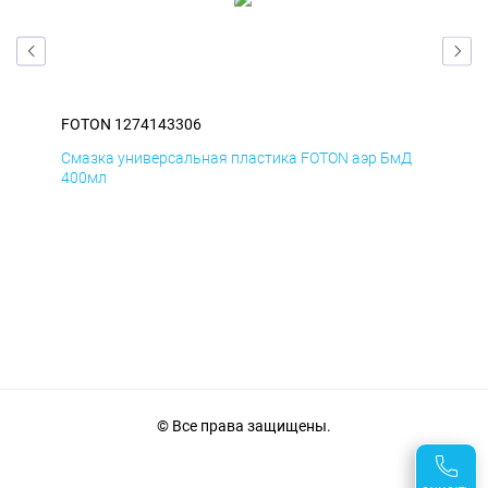
FOTON 1274143306
FO
Смазка универсальная пластика FOTON аэр БмД
Сма
400мл
40
© Все права защищены.