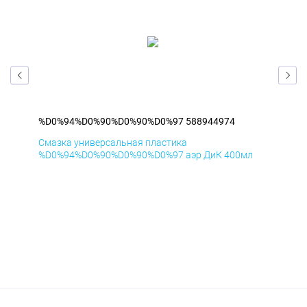
%D0%94%D0%90%D0%90%D0%97 588944974
%D
Смазка универсальная пластика
Сма
л
%D0%94%D0%90%D0%90%D0%97 аэр ДиК 400мл
%D